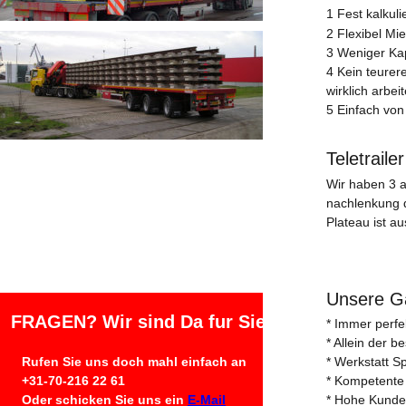
1 Fest kalkul
2 Flexibel Mi
3 Weniger Kapi
4 Kein teurer
wirklich arbeit
5 Einfach von
Teletrail
Wir haben 3 a
nachlenkung 
Plateau ist 
Unsere Ga
FRAGEN? Wir sind Da fur Sie
* Immer perfe
* Allein der b
Rufen Sie uns doch mahl einfach an
* Werkstatt Sp
+31-70-216 22 61 
* Kompetente
Oder schicken Sie uns ein 
E-Mail
* Hohe Kunde 