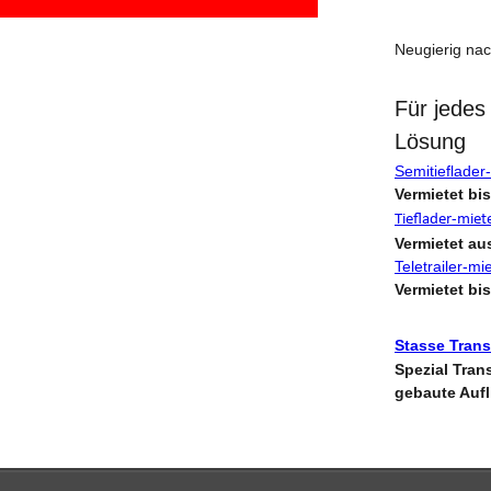
Neugierig nac
Für jedes 
Lösung
Semitieflader
Vermietet bi
Tieflader-miet
Vermietet au
Teletrailer-mi
Vermietet bi
Stasse Trans
Spezial Tran
gebaute Auf