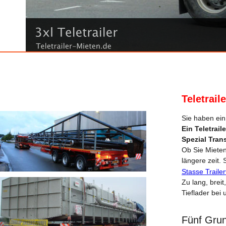
Teletrail
Sie haben ein
Ein Teletrai
Spezial Tran
Ob Sie Mieten 
längere zeit.
Stasse Traile
Zu lang, brei
Tieflader bei 
Fünf
 Grun